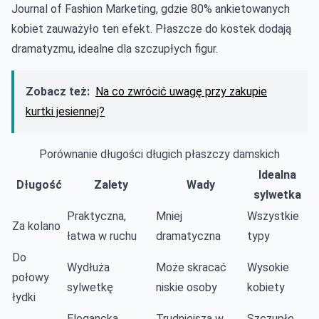
Journal of Fashion Marketing, gdzie 80% ankietowanych
kobiet zauważyło ten efekt. Płaszcze do kostek dodają
dramatyzmu, idealne dla szczupłych figur.
Zobacz też:
Na co zwrócić uwagę przy zakupie
kurtki jesiennej?
Porównanie długości długich płaszczy damskich
Idealna
Długość
Zalety
Wady
sylwetka
Praktyczna,
Mniej
Wszystkie
Za kolano
łatwa w ruchu
dramatyczna
typy
Do
Wydłuża
Może skracać
Wysokie
połowy
sylwetkę
niskie osoby
kobiety
łydki
Elegancka,
Trudniejsza w
Szczupłe