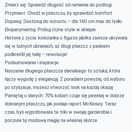
Zmierz się: Sprawdź długość od ramienia do podłogi.
Przymierz: Chodź w płaszczu, by sprawdzić komfort.
Dopasuj: Dostosuj do wzrostu – dla 160 cm max do łydki.
Eksperymentuj: Próbuj różne style w sklepie.
Historia z życia: koleżanka o figurze jabłka zawsze ukrywała
się w luźnych ubraniach, aż długi płaszcz z paskiem
podkreślił jej talię – rewolucja!
Podsumowanie i inspiracje
Noszenie długiego płaszcza damskiego to sztuka, która
łączy wygodę z elegancją. Z poradami powyżej, od wyboru
po stylizacje, możesz stworzyć look na każdą okazję.
Pamiętaj o danych: 70% kobiet czuje się pewniej w dobrze
dobranym płaszczu, jak podaje raport McKinsey. Teraz
czas, byś wypróbowała te triki w swojej garderobie i
poczuła tę modową magię na własnej skórze.