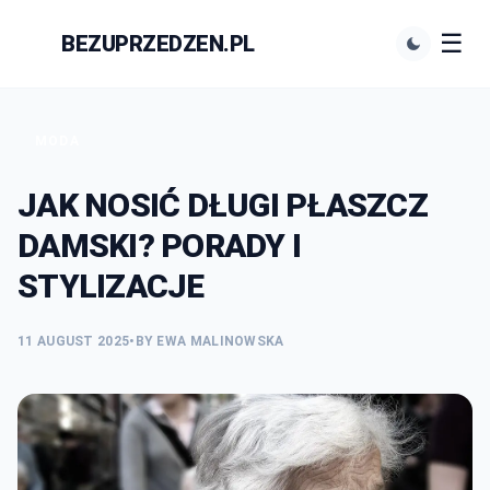
☰
BEZUPRZEDZEN.PL
N
MODA
JAK NOSIĆ DŁUGI PŁASZCZ
DAMSKI? PORADY I
STYLIZACJE
11 AUGUST 2025
•
BY EWA MALINOWSKA