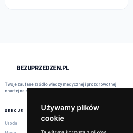
BEZUPRZEDZEN.PL
N
Twoje zaufane źródło wiedzy medycznej i prozdrowotnej
opartej na dowodach naukowych (EBM).
Używamy plików
SEKCJE
cookie
Uroda
Ta witryna korzysta z plików
Moda