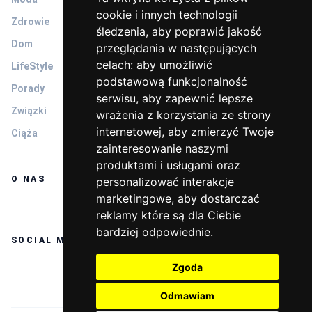
cookie i innych technologii
Zdrowie
śledzenia, aby poprawić jakość
Dom
przeglądania w następujących
celach:
aby umożliwić
LifeStyle
podstawową funkcjonalność
Porady
serwisu
,
aby zapewnić lepsze
Związki
wrażenia z korzystania ze strony
internetowej
,
aby zmierzyć Twoje
Ciąża
zainteresowanie naszymi
produktami i usługami oraz
O NAS
personalizować interakcje
marketingowe
,
aby dostarczać
reklamy które są dla Ciebie
bardziej odpowiednie
.
SOCIAL MEDIA
Zgoda
Odmawiam