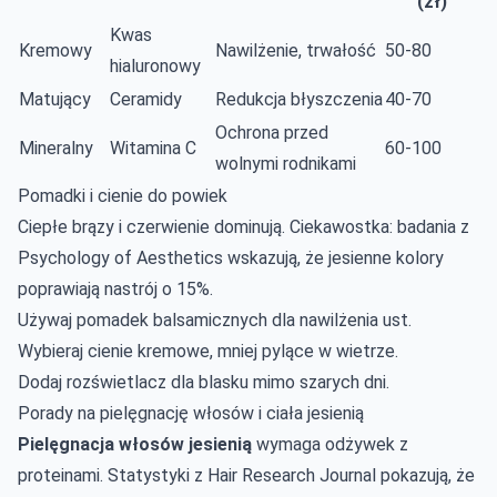
(zł)
Kwas
Kremowy
Nawilżenie, trwałość
50-80
hialuronowy
Matujący
Ceramidy
Redukcja błyszczenia
40-70
Ochrona przed
Mineralny
Witamina C
60-100
wolnymi rodnikami
Pomadki i cienie do powiek
Ciepłe brązy i czerwienie dominują. Ciekawostka: badania z
Psychology of Aesthetics wskazują, że jesienne kolory
poprawiają nastrój o 15%.
Używaj pomadek balsamicznych dla nawilżenia ust.
Wybieraj cienie kremowe, mniej pylące w wietrze.
Dodaj rozświetlacz dla blasku mimo szarych dni.
Porady na pielęgnację włosów i ciała jesienią
Pielęgnacja włosów jesienią
wymaga odżywek z
proteinami. Statystyki z Hair Research Journal pokazują, że