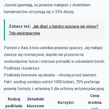
Journal ujawniają, że jesienne makijaże z dodatkiem
humektantów utrzymują się o 35% dłużej.
Zobacz też:
Jak dbać o bardzo puszące się włosy?
Triki pielęgnacyjne
Pomyśl o Kasi, która uwielbia jesienne spacery. Jej makijaż
zawsze się rozmazywał, dopóki nie przeszła na
wodoodporne tusze i matowe pomadki w odcieniach bordo.
Podkłady i korektory
Podkłady kremowe są idealne - chronią przed wiatrem.
Fakt: według sondażu wśród 1000 kobiet, 70% preferuje
jesienią formuły z witaminą E dla ochrony antyoksydacyjnej.
Cena
Rodzaj
Składniki
Korzyści
średnia
podkładu
kluczowe