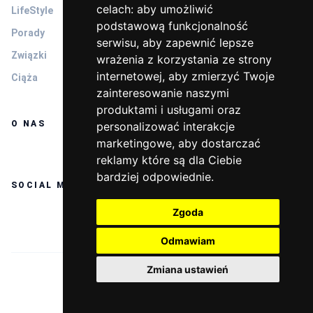
celach:
aby umożliwić
LifeStyle
podstawową funkcjonalność
Porady
serwisu
,
aby zapewnić lepsze
Związki
wrażenia z korzystania ze strony
internetowej
,
aby zmierzyć Twoje
Ciąża
zainteresowanie naszymi
produktami i usługami oraz
O NAS
personalizować interakcje
marketingowe
,
aby dostarczać
reklamy które są dla Ciebie
bardziej odpowiednie
.
SOCIAL MEDIA
Zgoda
Odmawiam
Zmiana ustawień
© 2026 BEZUPRZEDZEN.PL
Cookies