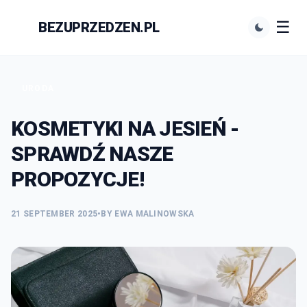
☰
BEZUPRZEDZEN.PL
N
URODA
KOSMETYKI NA JESIEŃ -
SPRAWDŹ NASZE
PROPOZYCJE!
21 SEPTEMBER 2025
•
BY EWA MALINOWSKA