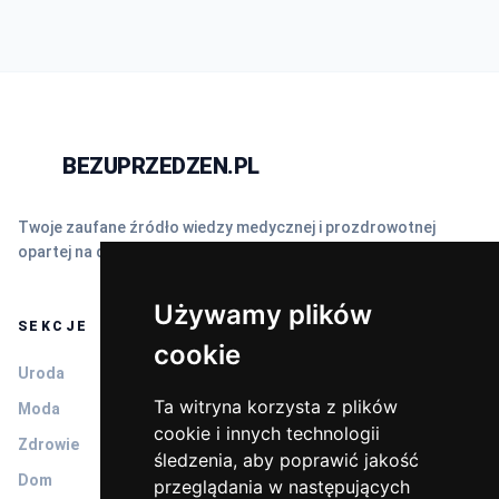
BEZUPRZEDZEN.PL
N
Twoje zaufane źródło wiedzy medycznej i prozdrowotnej
opartej na dowodach naukowych (EBM).
Używamy plików
SEKCJE
cookie
Uroda
Ta witryna korzysta z plików
Moda
cookie i innych technologii
Zdrowie
śledzenia, aby poprawić jakość
Dom
przeglądania w następujących