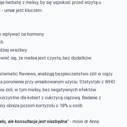
je herbatę z melisy, by się uspokoić przed wizytą u
ć - umiar jest kluczem.
e wpływać na hormony.
h.
ziej wrażliwy.
nić się, że melisa jest czysta, bez dodatków.
stematic Reviews, analizują bezpieczeństwo ziół w ciąży.
ka poronienia przy umiarkowanym użyciu. Statystyki z WHO
wa ziół, w tym melisy, bez negatywnych efektów.
t korzystne dla kobiet z cukrzycą ciążową. Badanie z
lisy obniża poziom kortyzolu o 18% u osób
lu, ale konsultacja jest niezbędna"
- mówi dr Anna