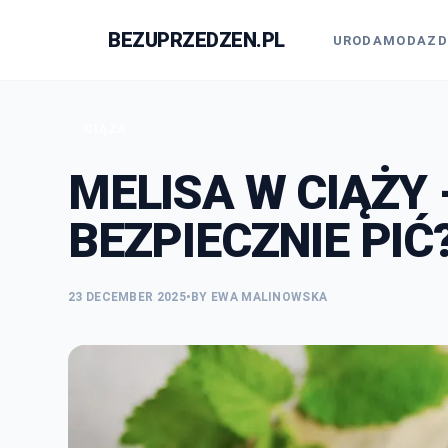
BEZUPRZEDZEN.PL
N
URODA
MODA
ZD
CIĄŻA
MELISA W CIĄŻY 
BEZPIECZNIE PIĆ
23 DECEMBER 2025
•
BY EWA MALINOWSKA