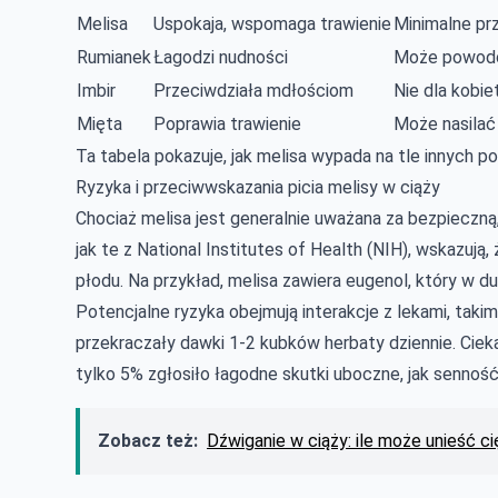
Melisa
Uspokaja, wspomaga trawienie
Minimalne pr
Rumianek
Łagodzi nudności
Może powodo
Imbir
Przeciwdziała mdłościom
Nie dla kobi
Mięta
Poprawia trawienie
Może nasilać
Ta tabela pokazuje, jak melisa wypada na tle innych p
Ryzyka i przeciwwskazania picia melisy w ciąży
Chociaż melisa jest generalnie uważana za bezpieczną
jak te z National Institutes of Health (NIH), wskazuj
płodu. Na przykład, melisa zawiera eugenol, który w 
Potencjalne ryzyka obejmują interakcje z lekami, takimi
przekraczały dawki 1-2 kubków herbaty dziennie. Ciek
tylko 5% zgłosiło łagodne skutki uboczne, jak senność
Zobacz też:
Dźwiganie w ciąży: ile może unieść c