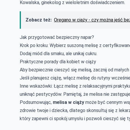
Kowalska, ginekolog z wieloletnim doświadczeniem.
Zobacz też:
Oregano w ciąży - czy można jeść be
Jak przygotować bezpieczny napar?
Krok po kroku: Wybierz suszoną melisę z certyfikowane
Dodaj miód dla smaku, ale unikaj cukru.
Praktyczne porady dla kobiet w ciąży
Aby bezpiecznie cieszyć się melisą, zacznij od małych d
Jeśli planujesz ciążę, włącz melisę do rutyny wcześnie
Inne wskazówki: Łącz melisę z relaksacyjnymi praktyka
uniknąć pestycydów. Pamiętaj, że melisa nie zastępuje
Podsumowując,
melisa w ciąży
może być cennym wspa
zdrowie twoje i dziecka, dlatego skonsultuj się z lek
który zapewni ci spokój umysłu i pozwoli cieszyć si