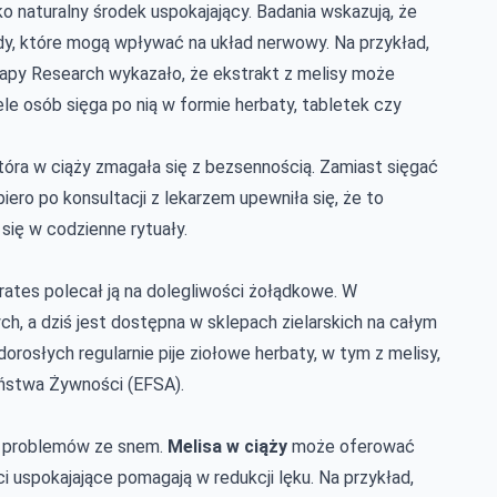
o naturalny środek uspokajający. Badania wskazują, że
idy, które mogą wpływać na układ nerwowy. Na przykład,
apy Research wykazało, że ekstrakt z melisy może
ele osób sięga po nią w formie herbaty, tabletek czy
która w ciąży zmagała się z bezsennością. Zamiast sięgać
piero po konsultacji z lekarzem upewniła się, że to
 się w codzienne rytuały.
krates polecał ją na dolegliwości żołądkowe. W
ch, a dziś jest dostępna w sklepach zielarskich na całym
orosłych regularnie pije ziołowe herbaty, w tym z melisy,
ństwa Żywności (EFSA).
zy problemów ze snem.
Melisa w ciąży
może oferować
ci uspokajające pomagają w redukcji lęku. Na przykład,