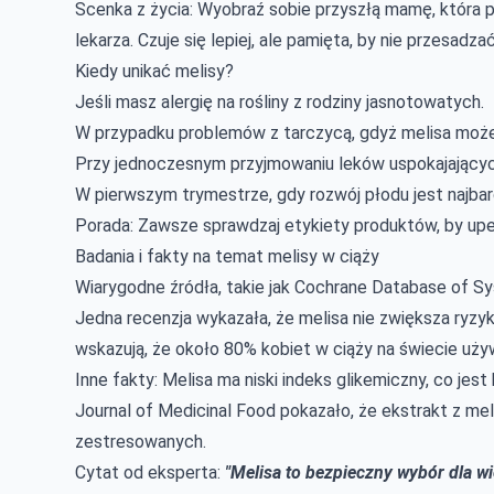
Scenka z życia: Wyobraź sobie przyszłą mamę, która pi
lekarza. Czuje się lepiej, ale pamięta, by nie przesadza
Kiedy unikać melisy?
Jeśli masz alergię na rośliny z rodziny jasnotowatych.
W przypadku problemów z tarczycą, gdyż melisa moż
Przy jednoczesnym przyjmowaniu leków uspokajającyc
W pierwszym trymestrze, gdy rozwój płodu jest najbard
Porada: Zawsze sprawdzaj etykiety produktów, by upew
Badania i fakty na temat melisy w ciąży
Wiarygodne źródła, takie jak Cochrane Database of Sy
Jedna recenzja wykazała, że melisa nie zwiększa ryzy
wskazują, że około 80% kobiet w ciąży na świecie uży
Inne fakty: Melisa ma niski indeks glikemiczny, co jes
Journal of Medicinal Food pokazało, że ekstrakt z me
zestresowanych.
Cytat od eksperta:
"Melisa to bezpieczny wybór dla wie