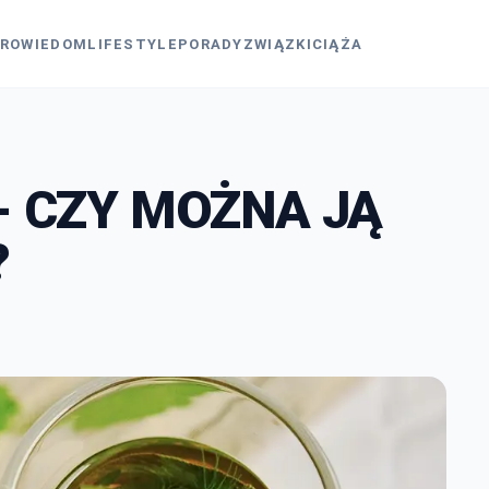
ROWIE
DOM
LIFESTYLE
PORADY
ZWIĄZKI
CIĄŻA
- CZY MOŻNA JĄ
?