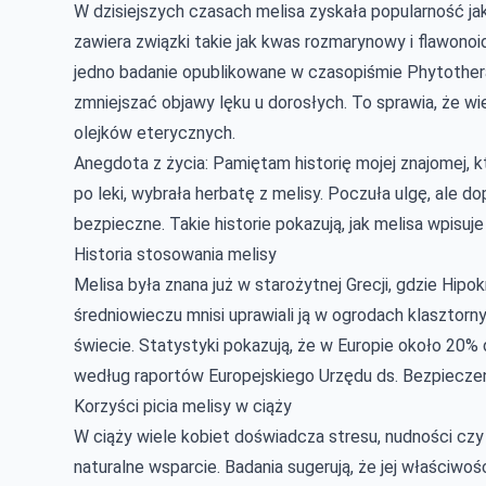
W dzisiejszych czasach melisa zyskała popularność jak
zawiera związki takie jak kwas rozmarynowy i flawono
jedno badanie opublikowane w czasopiśmie Phytother
zmniejszać objawy lęku u dorosłych. To sprawia, że wi
olejków eterycznych.
Anegdota z życia: Pamiętam historię mojej znajomej, 
po leki, wybrała herbatę z melisy. Poczuła ulgę, ale do
bezpieczne. Takie historie pokazują, jak melisa wpisuje
Historia stosowania melisy
Melisa była znana już w starożytnej Grecji, gdzie Hipo
średniowieczu mnisi uprawiali ją w ogrodach klasztorny
świecie. Statystyki pokazują, że w Europie około 20% d
według raportów Europejskiego Urzędu ds. Bezpiecze
Korzyści picia melisy w ciąży
W ciąży wiele kobiet doświadcza stresu, nudności c
naturalne wsparcie. Badania sugerują, że jej właściwoś