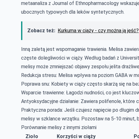
metaanaliza z Journal of Ethnopharmacology wskazuj
ubocznych typowych dla leków syntetycznych.
Zobacz też:
Kurkuma w ciąży - czy można ją jeść?
Inną zaletą jest wspomaganie trawienia. Melisa zawier
częste dolegliwości w ciąży. Według badań z Universit
melisy może zmniejszać objawy zespołu jelita drażliw
Redukcja stresu: Melisa wpływa na poziom GABA w mó
Poprawa snu: Kobiety w ciąży często skarżą się na be
Wsparcie trawienne: Łagodzi nudności, co jest klucz
Antyoksydacyjne działanie: Zawiera polifenole, które 
Praktyczna porada: Jeśli czujesz napięcie po długim dn
melisy w szklance wrzątku. Pozostaw na 5-10 minut, b
Porównanie melisy z innymi ziołami
Zioło
Korzyści w ciąży
Po