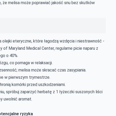
e, że melisa może poprawiać jakość snu bez skutków
a olejki eteryczne, które łagodzą wzdęcia i niestrawność -
y of Maryland Medical Center, regularne picie naparu z
ego o 40%.
zgu, co pomaga w relaksacji.
zsenność; melisa może skracać czas zasypiania.
owe w pierwszym trymestrze.
chronią komórki przed uszkodzeniami.
iu, spróbuj zaparzyć herbatę z 1 łyżeczki suszonych liści
y uwolnić aromat.
tencjalne ryzyka