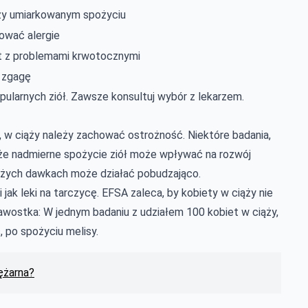
zy umiarkowanym spożyciu
wać alergie
et z problemami krwotocznymi
 zgagę
opularnych ziół. Zawsze konsultuj wybór z lekarzem.
, w ciąży należy zachować ostrożność. Niektóre badania,
ą, że nadmierne spożycie ziół może wpływać na rozwój
dużych dawkach może działać pobudzająco.
 jak leki na tarczycę. EFSA zaleca, by kobiety w ciąży nie
awostka: W jednym badaniu z udziałem 100 kobiet w ciąży,
, po spożyciu melisy.
iężarna?