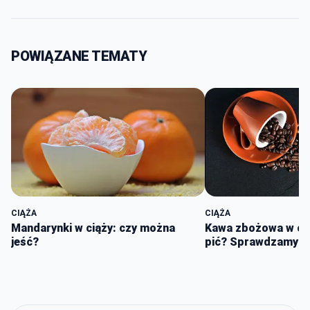
POWIĄZANE TEMATY
CIĄŻA
CIĄŻA
Mandarynki w ciąży: czy można
Kawa zbożowa w cią
jeść?
pić? Sprawdzamy I