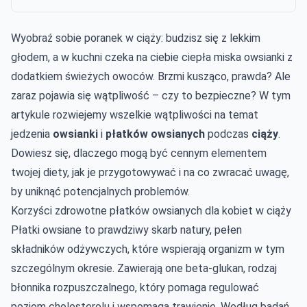
Wyobraź sobie poranek w ciąży: budzisz się z lekkim
głodem, a w kuchni czeka na ciebie ciepła miska owsianki z
dodatkiem świeżych owoców. Brzmi kusząco, prawda? Ale
zaraz pojawia się wątpliwość – czy to bezpieczne? W tym
artykule rozwiejemy wszelkie wątpliwości na temat
jedzenia
owsianki
i
płatków owsianych
podczas
ciąży
.
Dowiesz się, dlaczego mogą być cennym elementem
twojej diety, jak je przygotowywać i na co zwracać uwagę,
by uniknąć potencjalnych problemów.
Korzyści zdrowotne płatków owsianych dla kobiet w ciąży
Płatki owsiane to prawdziwy skarb natury, pełen
składników odżywczych, które wspierają organizm w tym
szczególnym okresie. Zawierają one beta-glukan, rodzaj
błonnika rozpuszczalnego, który pomaga regulować
poziom cholesterolu i wspomaga trawienie. Według badań