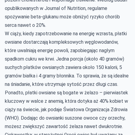
opublikowanych w Journal of Nutrition, regularne
spożywanie beta-glukanu może obniżyć ryzyko chorób
serca nawet o 20%.
W ciąży, kiedy zapotrzebowanie na energię wzrasta, płatki
owsiane dostarczają kompleksowych węglowodanów,
które uwalniają energię powoli, zapobiegając nagłym
spadkom cukru we krwi. Jedna porcja (około 40 gramów)
suchych płatków owsianych zawiera około 150 kalorii, 5
gramów białka i 4 gramy błonnika. To sprawia, że są idealne
na śniadanie, które utrzymuje sytość przez długi czas.
Ponadto, płatki owsiane są bogate w żelazo – pierwiastek
kluczowy w walce z anemią, która dotyka aż 40% kobiet w
ciąży na świecie, jak podaje Światowa Organizacja Zdrowia
(WHO). Dodając do owsianki suszone owoce czy orzechy,
możesz zwiększyć zawartość żelaza nawet dwukrotnie.
Ciekawostka: w starożytnej Grecji owies był uważany za