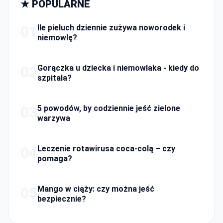
★ POPULARNE
01
Ile pieluch dziennie zużywa noworodek i
niemowlę?
02
Gorączka u dziecka i niemowlaka - kiedy do
szpitala?
03
5 powodów, by codziennie jeść zielone
warzywa
04
Leczenie rotawirusa coca-colą – czy
pomaga?
05
Mango w ciąży: czy można jeść
bezpiecznie?