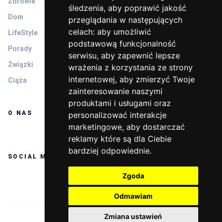
Zdrowie
śledzenia, aby poprawić jakość
Dom
przeglądania w następujących
celach:
aby umożliwić
LifeStyle
podstawową funkcjonalność
Porady
serwisu
,
aby zapewnić lepsze
Związki
wrażenia z korzystania ze strony
internetowej
,
aby zmierzyć Twoje
Ciąża
zainteresowanie naszymi
produktami i usługami oraz
O NAS
personalizować interakcje
marketingowe
,
aby dostarczać
reklamy które są dla Ciebie
bardziej odpowiednie
.
SOCIAL MEDIA
Zgoda
Odmawiam
Zmiana ustawień