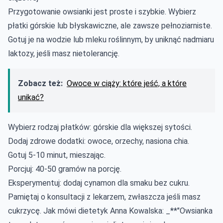
Przygotowanie owsianki jest proste i szybkie. Wybierz
płatki górskie lub błyskawiczne, ale zawsze pełnoziarniste.
Gotuj je na wodzie lub mleku roślinnym, by uniknąć nadmiaru
laktozy, jeśli masz nietolerancję.
Zobacz też:
Owoce w ciąży: które jeść, a które
unikać?
Wybierz rodzaj płatków: górskie dla większej sytości.
Dodaj zdrowe dodatki: owoce, orzechy, nasiona chia.
Gotuj 5-10 minut, mieszając.
Porcjuj: 40-50 gramów na porcję.
Eksperymentuj: dodaj cynamon dla smaku bez cukru.
Pamiętaj o konsultacji z lekarzem, zwłaszcza jeśli masz
cukrzycę. Jak mówi dietetyk Anna Kowalska: _**"Owsianka