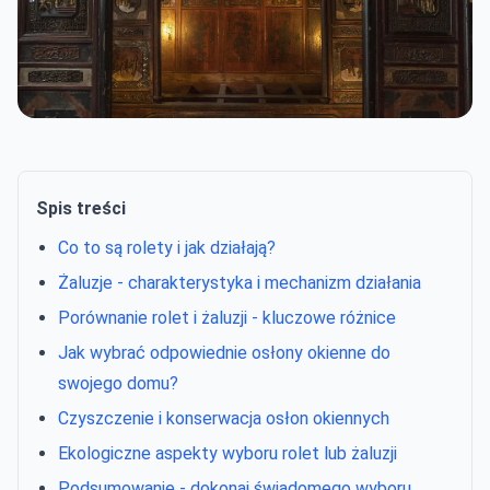
Spis treści
Co to są rolety i jak działają?
Żaluzje - charakterystyka i mechanizm działania
Porównanie rolet i żaluzji - kluczowe różnice
Jak wybrać odpowiednie osłony okienne do
swojego domu?
Czyszczenie i konserwacja osłon okiennych
Ekologiczne aspekty wyboru rolet lub żaluzji
Podsumowanie - dokonaj świadomego wyboru