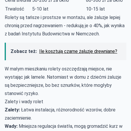
Cena średnia
50-200 zł za okno
80-300 zł za okno
Trwałość
5-10 lat
10-15 lat
Rolety są tańsze i prostsze w montażu, ale żaluzje lepiej
chronią przed nagrzewaniem - redukują je o 40%, jak wynika
z badań Instytutu Budownictwa w Niemczech.
Zobacz też:
Ile kosztują czarne żaluzje drewniane?
W małym mieszkaniu rolety oszczędzają miejsce, nie
wystając jak lamele. Natomiast w domu z dziećmi żaluzje
są bezpieczniejsze, bo bez sznurków, które mogłyby
stanowić ryzyko.
Zalety i wady rolet
Zalety:
Łatwa instalacja, różnorodność wzorów, dobre
zaciemnienie.
Wady:
Mniejsza regulacja światła, mogą gromadzić kurz w