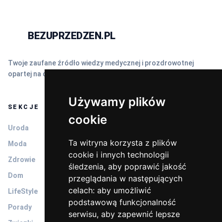
BEZUPRZEDZEN.PL
N
Twoje zaufane źródło wiedzy medycznej i prozdrowotnej
opartej na dowodach naukowych (EBM).
Używamy plików
SEKCJE
cookie
Uroda
Ta witryna korzysta z plików
Moda
cookie i innych technologii
Zdrowie
śledzenia, aby poprawić jakość
Dom
przeglądania w następujących
celach:
aby umożliwić
LifeStyle
podstawową funkcjonalność
Porady
serwisu
,
aby zapewnić lepsze