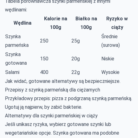
Tabela porównawcza szynki parmeńskiej z innymi
wędlinami:
Kalorie na
Białko na
Ryzyko w
Wędlina
100g
100g
ciąży
Szynka
Średnie
250
25g
parmeńska
(surowa)
Szynka
150
20g
Niskie
gotowana
Salami
400
22g
Wysokie
Jak widać, gotowane alternatywy są bezpieczniejsze.
Przepisy z szynką parmeńską dla ciężarnych
Przykładowy przepis: pizza z podgrzaną szynką parmeńską.
Ugotuj ją najpierw, by zabić bakterie.
Alternatywy dla szynki parmeńskiej w ciąży
Jeśli unikasz ryzyka, wybierz gotowane szynki lub
wegetariańskie opcje. Szynka gotowana ma podobne