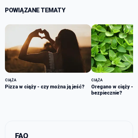
POWIĄZANE TEMATY
CIĄŻA
CIĄŻA
Pizza w ciąży - czy można ją jeść?
Oregano w ciąży - c
bezpiecznie?
FAQ