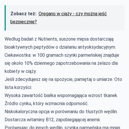
Zobacz też:
Oregano w ciąży - czy można jeść
bezpiecznie?
Według badań z Nutrients, suszone mięsa dostarczają
bioaktywnych peptydów o działaniu antyoksydacyjnym.
Ciekawostka: w 100 gramach szynki parmeńskiej znajduje
się około 10% dziennego zapotrzebowania na żelazo dla
kobiety w ciąży.
Jeśli zdecydujesz się na spożycie, pamiętaj o umiarze. Oto
lista korzyści:
Wysoka zawartość białka wspomagająca wzrost tkanek.
Źródło cynku, który wzmacnia odporność.
Niskokaloryczna opcja w porównaniu do tłustych wędlin.
Dostarcza witaminy B12, zapobiegającej anemii.
Porównując do innych wędlin, szynka parmeńska ma mniej