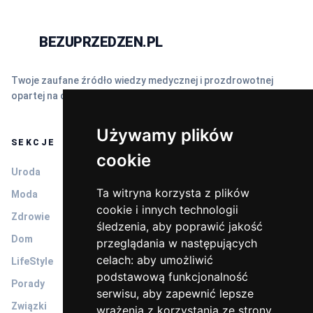
BEZUPRZEDZEN.PL
N
Twoje zaufane źródło wiedzy medycznej i prozdrowotnej
opartej na dowodach naukowych (EBM).
Używamy plików
SEKCJE
cookie
Uroda
Ta witryna korzysta z plików
Moda
cookie i innych technologii
Zdrowie
śledzenia, aby poprawić jakość
Dom
przeglądania w następujących
celach:
aby umożliwić
LifeStyle
podstawową funkcjonalność
Porady
serwisu
,
aby zapewnić lepsze
Związki
wrażenia z korzystania ze strony